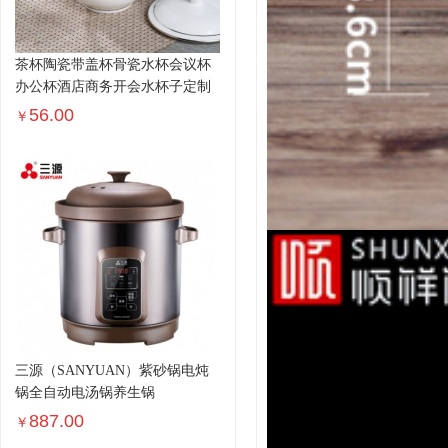
茶杯陶瓷带盖杯骨瓷水杯会议杯
办公杯酒店商务开会水杯子定制
56.00
￥
三源（SANYUAN）紫砂锅电炖
锅全自动电汤锅养生锅
887.00
￥