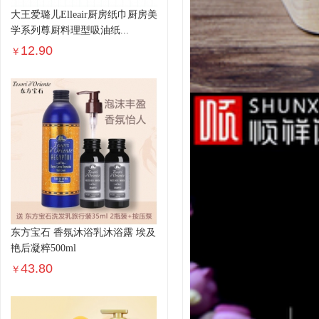
大王爱璐儿Elleair厨房纸巾厨房美
学系列尊厨料理型吸油纸...
12.90
￥
东方宝石 香氛沐浴乳沐浴露 埃及
艳后凝粹500ml
43.80
￥