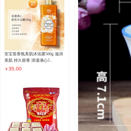
安宝笛香氛美肌沐浴露500g 滋润
美肌 持久留香 浪漫满心5...
35.00
￥