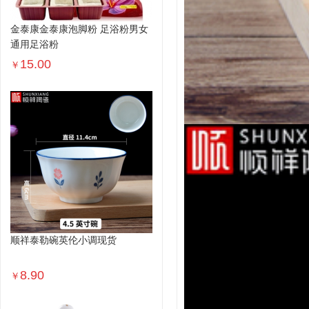
金泰康金泰康泡脚粉 足浴粉男女
通用足浴粉
15.00
￥
顺祥泰勒碗英伦小调现货
8.90
￥