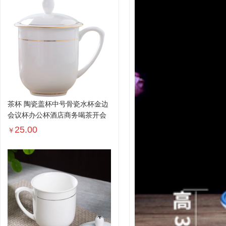
茶杯 陶瓷盖杯中号骨瓷水杯金边
会议杯办公杯酒店商务喝茶开会
杯...
25.00
￥