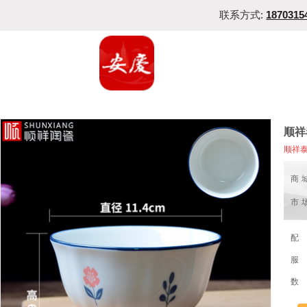
联系方式:
1870315
顺祥
顺祥
商
市
配
服
数