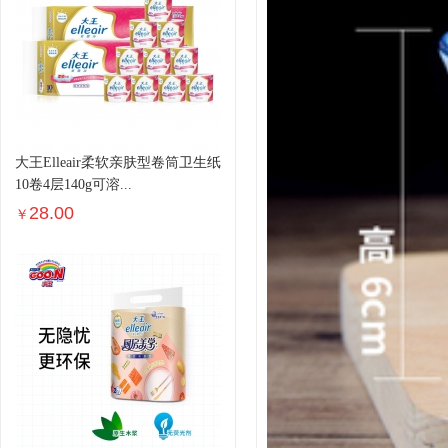
大王Elleair柔软亲肤型卷筒卫生纸
10卷4层140g可溶...
28.00
￥