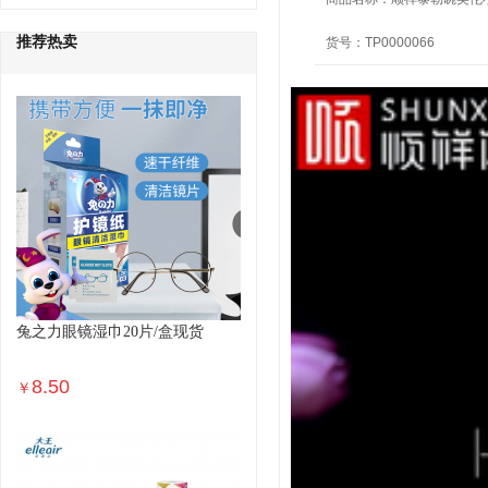
推荐热卖
货号：
TP0000066
兔之力眼镜湿巾20片/盒现货
8.50
￥