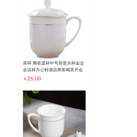
茶杯 陶瓷盖杯中号骨瓷水杯金边
会议杯办公杯酒店商务喝茶开会
杯...
25.00
￥