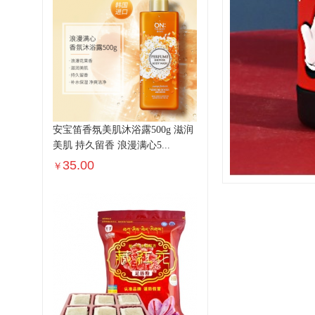
安宝笛香氛美肌沐浴露500g 滋润
美肌 持久留香 浪漫满心5...
35.00
￥