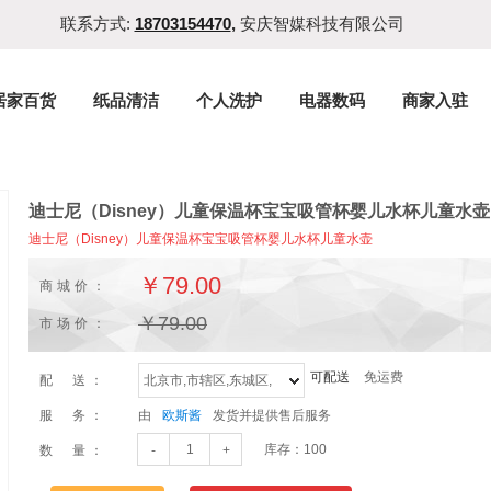
联系方式:
18703154470
,
安庆智媒科技有限公司
居家百货
纸品清洁
个人洗护
电器数码
商家入驻
迪士尼（Disney）儿童保温杯宝宝吸管杯婴儿水杯儿童水壶
迪士尼（Disney）儿童保温杯宝宝吸管杯婴儿水杯儿童水壶
￥
79.00
商城价：
￥
79.00
市场价：
可配送
免运费
配 送：
北京市,市辖区,东城区,
服 务：
由
欧斯酱
发货并提供售后服务
库存：
100
数 量：
-
+