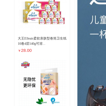
大王Elleair柔软亲肤型卷筒卫生纸
10卷4层140g可溶...
28.00
￥