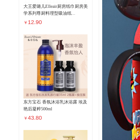
大王爱璐儿Elleair厨房纸巾厨房美
学系列尊厨料理型吸油纸...
12.90
￥
东方宝石 香氛沐浴乳沐浴露 埃及
艳后凝粹500ml
43.80
￥