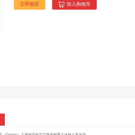
立即购买
加入购物车
尼（Disney）儿童保温杯宝宝吸管杯婴儿水杯儿童水壶