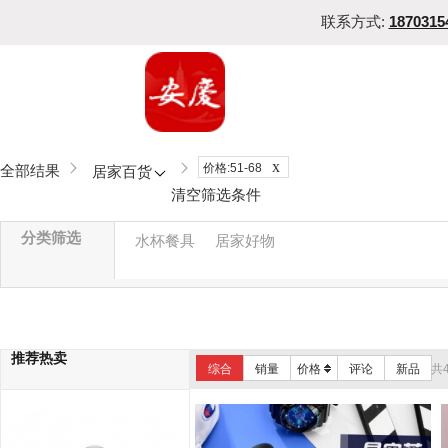
联系方式:
1870315
x
价格:51-68
全部结果
居家百货
清空筛选条件
分类筛选
水杯餐具
居家好物
推荐热卖
综合
销量
价格
评论
新品
共