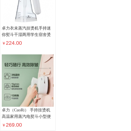
卓力衣未蒸汽挂烫机手持迷
你熨斗干湿两用学生宿舍烫
斗熨烫衣服神器
224.00
￥
卓力（CuoRi） 手持挂烫机
高温家用蒸汽电熨斗小型便
携式烫斗熨衣服旅游出差宿
269.00
￥
舍熨衣刷