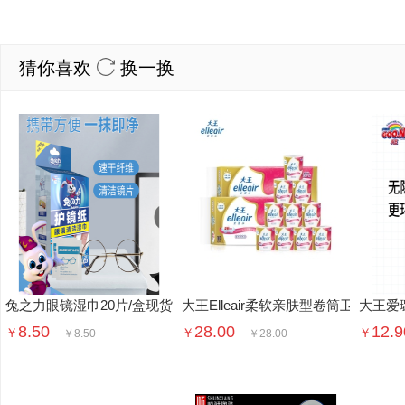
猜你喜欢
换一换
兔之力眼镜湿巾20片/盒现货
大王Elleair柔软亲肤型卷筒卫生纸1
大王爱
8.50
28.00
12.9
￥
￥
￥
￥
8.50
￥
28.00