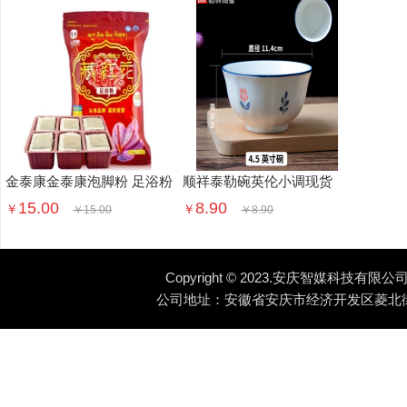
金泰康金泰康泡脚粉 足浴粉男女通用足浴粉
顺祥泰勒碗英伦小调现货
15.00
8.90
￥
￥
￥
15.00
￥
8.90
Copyright © 2023.安庆智媒科技有限公司 Al
公司地址：安徽省安庆市经济开发区菱北街道湖心北