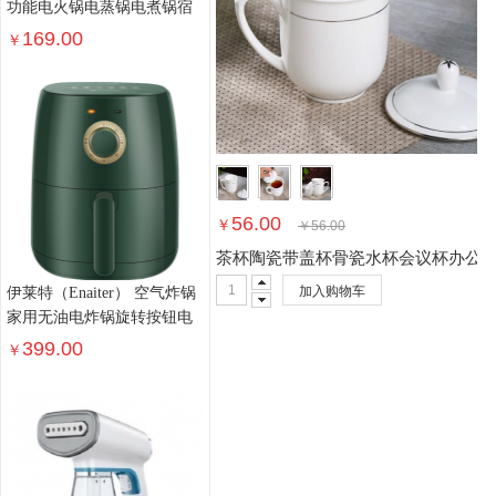
功能电火锅电蒸锅电煮锅宿
舍学生锅电锅火锅煮面家用
169.00
￥
56.00
￥
￥
56.00
茶杯陶瓷带盖杯骨瓷水杯会议杯办公
加入购物车
伊莱特（Enaiter） 空气炸锅
家用无油电炸锅旋转按钮电
煮锅 健康薯条电煎锅
399.00
￥