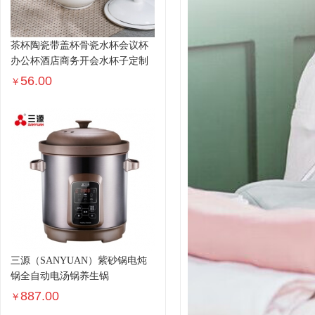
茶杯陶瓷带盖杯骨瓷水杯会议杯
办公杯酒店商务开会水杯子定制
56.00
￥
三源（SANYUAN）紫砂锅电炖
锅全自动电汤锅养生锅
887.00
￥