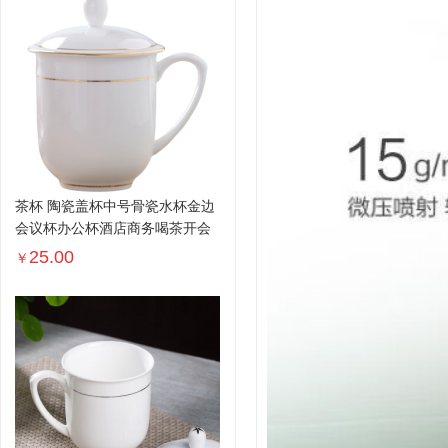
茶杯 陶瓷盖杯中号骨瓷水杯金边
会议杯办公杯酒店商务喝茶开会
杯...
25.00
￥