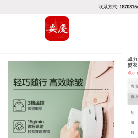
联系方式:
1870315
卓力
熨衣
卓力（
商
市
配
服
数