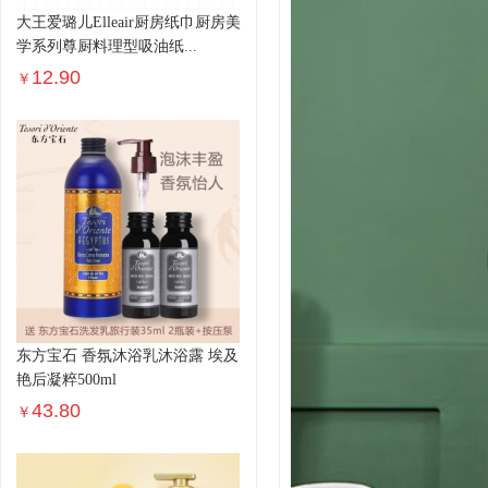
大王爱璐儿Elleair厨房纸巾厨房美
学系列尊厨料理型吸油纸...
12.90
￥
东方宝石 香氛沐浴乳沐浴露 埃及
艳后凝粹500ml
43.80
￥