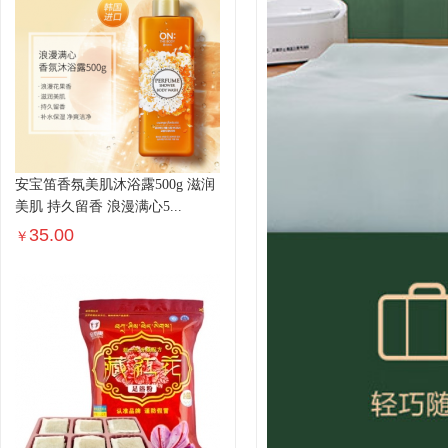
安宝笛香氛美肌沐浴露500g 滋润
美肌 持久留香 浪漫满心5...
35.00
￥