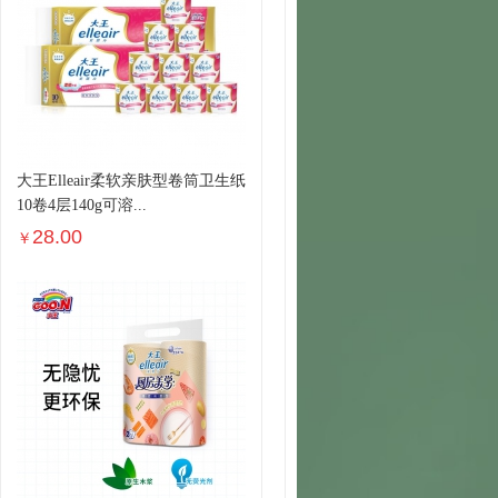
大王Elleair柔软亲肤型卷筒卫生纸
10卷4层140g可溶...
28.00
￥